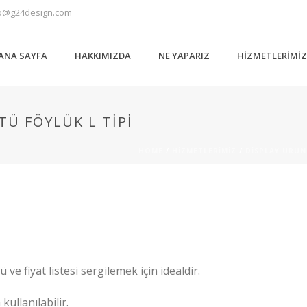
o@g24design.com
ANA SAYFA
HAKKIMIZDA
NE YAPARIZ
HIZMETLERIMI
Ü FÖYLÜK L TIPI
HOME
/
HIZMETLERIMIZ
/
DISPLAY ÜRÜN
ve fiyat listesi sergilemek için idealdir.
ullanılabilir.