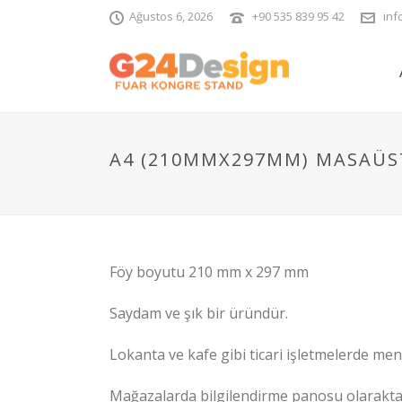
Ağustos 6, 2026
+90 535 839 95 42
inf
A4 (210MMX297MM) MASAÜST
Föy boyutu 210 mm x 297 mm
Saydam ve şık bir üründür.
Lokanta ve kafe gibi ticari işletmelerde menü 
Mağazalarda bilgilendirme panosu olarakta k