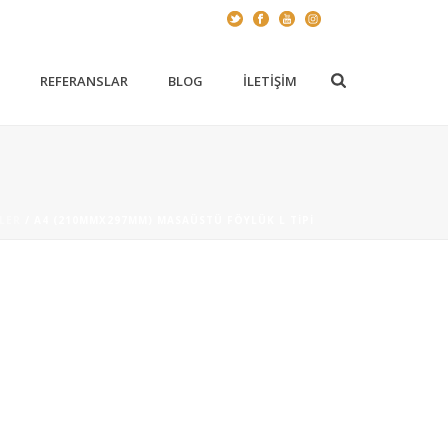
Z
REFERANSLAR
BLOG
İLETIŞIM
LER
/ A4 (210MMX297MM) MASAÜSTÜ FÖYLÜK L TIPI