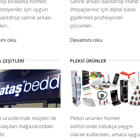
op kiralama hizmeti
Sahne arkası backdrop stand
isteyenler için uygun
ihtiyaçlarınız için dijital baskı
ı backdrop sahne arkası
giydirmeli profesyonel
eri…
çözümler…
ını oku
Devamını oku
 ÇEŞITLERI
PLEKSI ÜRÜNLER
 ürünlerinde müşteri ile
Pleksi ürünler hizmet
rşılaşılan mağazanızdaki
sektöründe oldukça yaygın
ır.
olarak kullanılan, amaca uyg