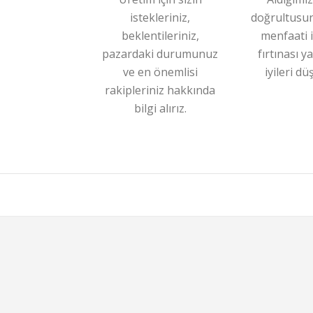
istekleriniz,
doğrultusun
beklentileriniz,
menfaati i
pazardaki durumunuz
fırtınası y
ve en önemlisi
iyileri d
rakipleriniz hakkında
bilgi alırız.