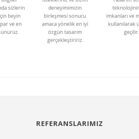
da sizlerin
deneyimimizin
teknolojini
çin beyin
birleşmesi sonucu
imkanları ve 
apar ve en
amaca yönelik en iyi
kullanılarak 
üşünürüz.
özgün tasarım
geçilir.
gerçekleştiririz.
REFERANSLARIMIZ