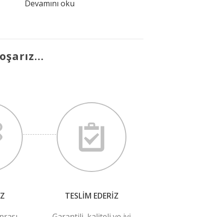
Devamını oku
koşarız…
IZ
TESLIM EDERIZ
nrası
Garantili, kaliteli ve iyi