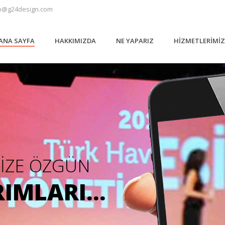
o@g24design.com
ANA SAYFA
HAKKIMIZDA
NE YAPARIZ
HIZMETLERIMI
SİZE ÖZGÜN
IMLARI...