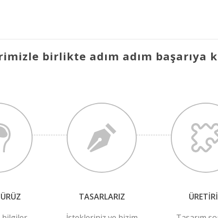
rimizle birlikte adım adım başarıya 
NÜRÜZ
TASARLARIZ
ÜRETIR
 bilgiler
İstekleriniz ve bizim
Tasarım so