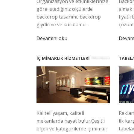
Organizasyon ve etkinliklerinize
Backdr
göre istediğiniz ölçülerde
almak 
backdrop tasarımı, backdrop
fiyatl
giydirme ve kurulumu…
çözüml
Devamını oku
Devam
İÇ MIMARLIK HIZMETLERI
TABELA
Reklam
Kaliteli yaşam, kaliteli
ilk ka
mekanlarda hayat bulur.Çeşitli
tabelad
ölçek ve kategorilerde iç mimari