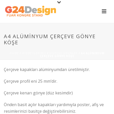
A4 ALÜMINYUM ÇERÇEVE GÖNYE
KÖŞE
HOME
/
HIZMETLERIMIZ
/
DISPLAY ÜRÜNLER
/ A4 ALÜMINYUM
ÇERÇEVE GÖNYE KÖŞE
Çerçeve kapakları alüminyumdan üretilmiştir.
Çerçeve profil eni 25 mm’dir.
Çerçeve kenarı gönye (düz kesimdir)
Önden basit açılır kapakları yardımıyla poster, afiş ve
resimlerinizi basitçe değiştirebilirsiniz.