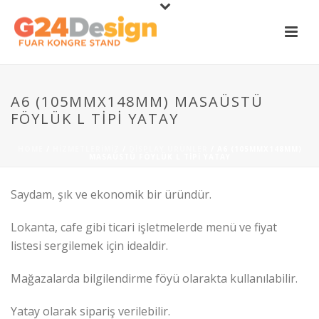
A6 (105MMX148MM) MASAÜSTÜ
FÖYLÜK L TIPI YATAY
HOME
/
HIZMETLERIMIZ
/
DISPLAY ÜRÜNLER
/ A6 (105MMX148MM)
MASAÜSTÜ FÖYLÜK L TIPI YATAY
Saydam, şık ve ekonomik bir üründür.
Lokanta, cafe gibi ticari işletmelerde menü ve fiyat
listesi sergilemek için idealdir.
Mağazalarda bilgilendirme föyü olarakta kullanılabilir.
Yatay olarak sipariş verilebilir.