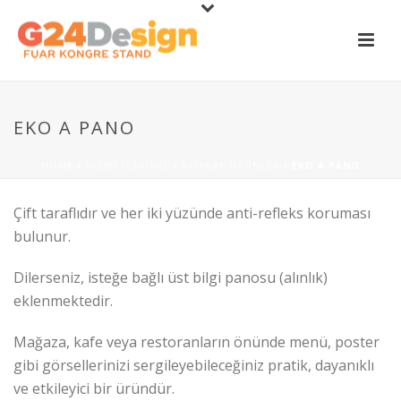
EKO A PANO
HOME
/
HIZMETLERIMIZ
/
DISPLAY ÜRÜNLER
/ EKO A PANO
Çift taraflıdır ve her iki yüzünde anti-refleks koruması
bulunur.
Dilerseniz, isteğe bağlı üst bilgi panosu (alınlık)
eklenmektedir.
Mağaza, kafe veya restoranların önünde menü, poster
gibi görsellerinizi sergileyebileceğiniz pratik, dayanıklı
ve etkileyici bir üründür.