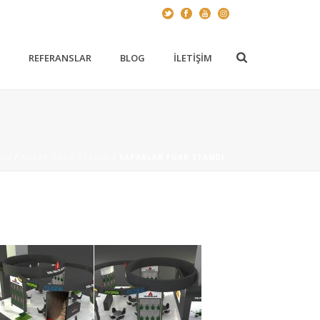
Z
REFERANSLAR
BLOG
İLETIŞIM
NDI
/
AHŞAP FUAR STANDI
/ YAPARLAR FUAR STANDI