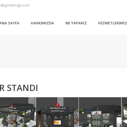
o@g24design.com
ANA SAYFA
HAKKIMIZDA
NE YAPARIZ
HIZMETLERIMI
HOME
/
HIZMETLERIMIZ
/
FUAR STA
R STANDI