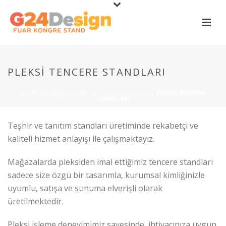
PLEKSI TENCERE STANDLARI
HOME
/
HIZMETLERIMIZ
/
PLEKSI ÜRÜNLER
/ PLEKSI TENCERE
STANDLARI
Teşhir ve tanıtım standları üretiminde rekabetçi ve
kaliteli hizmet anlayışı ile çalışmaktayız.
Mağazalarda pleksiden imal ettiğimiz tencere standları
sadece size özgü bir tasarımla, kurumsal kimliğinizle
uyumlu, satışa ve sunuma elverişli olarak
üretilmektedir.
Pleksi işleme deneyimimiz sayesinde, ihtiyacınıza uygun