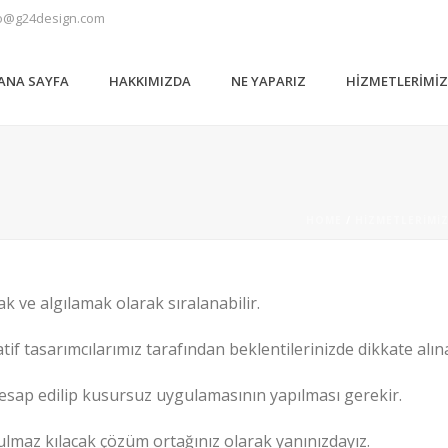
o@g24design.com
ANA SAYFA
HAKKIMIZDA
NE YAPARIZ
HIZMETLERIMI
HOME
/
HIZMETLERIMI
ve algılamak olarak sıralanabilir.
atif tasarımcılarımız tarafından beklentilerinizde dikkate alın
hesap edilip kusursuz uygulamasının yapılması gerekir.
ulmaz kılacak çözüm ortağınız olarak yanınızdayız.