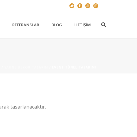
Z
REFERANSLAR
BLOG
İLETIŞIM
Z
/
SAHNE DEKOR TASARIM
/ EVENT TÜNEL TASARIMI
arak tasarlanacaktır.