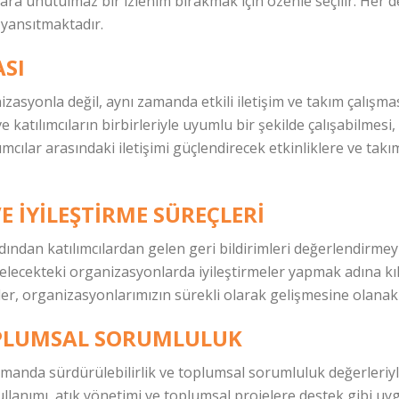
lara unutulmaz bir izlenim bırakmak için özenle seçilir. Her
 yansıtmaktadır.
ASI
anizasyonla değil, aynı zamanda etkili iletişim ve takım çalı
ve katılımcıların birbirleriyle uyumlu bir şekilde çalışabilmes
ımcılar arasındaki iletişimi güçlendirecek etkinliklere ve takı
VE İYILEŞTIRME SÜREÇLERI
ından katılımcılardan gelen geri bildirimleri değerlendirmey
gelecekteki organizasyonlarda iyileştirmeler yapmak adına kıla
er, organizasyonlarımızın sürekli olarak gelişmesine olanak 
OPLUMSAL SORUMLULUK
 zamanda sürdürülebilirlik ve toplumsal sorumluluk değerleriy
lanımı, atık yönetimi ve toplumsal projelere destek gibi uy