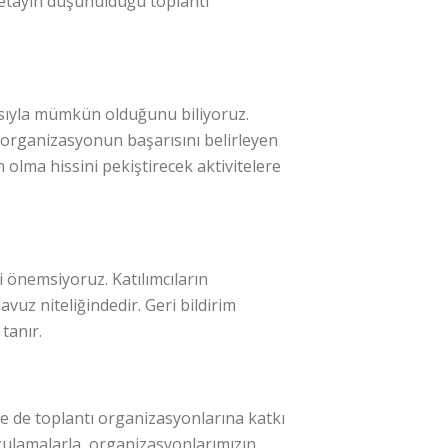
 detayın düşünüldüğü toplantı
şmasıyla mümkün olduğunu biliyoruz.
i, organizasyonun başarısını belirleyen
m olma hissini pekiştirecek aktivitelere
i önemsiyoruz. Katılımcıların
vuz niteliğindedir. Geri bildirim
tanır.
le de toplantı organizasyonlarına katkı
gulamalarla, organizasyonlarımızın