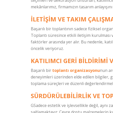
seçimleri ve dekorasyon unsurları, katılımcı
mekânlarımız, firmamızın tasarım anlayışını
İLETIŞIM VE TAKIM ÇALIŞM
Başarılı bir toplantının sadece fiziksel org
Toplantı süresince etkili iletişim kurulması 
faktörler arasında yer alır. Bu nedenle, katıl
öncelik veriyoruz.
KATILIMCI GERI BILDIRIMI 
Başarılı bir
toplantı organizasyonu
nun ard
deneyimleri üzerinden elde edilen bilgiler, 
toplama süreçleri ve düzenli değerlendirmel
SÜRDÜRÜLEBILIRLIK VE T
GSadece estetik ve işlevsellikle değil, aynı
sağlamaktayız. Çevre dostu malzemelerin kul