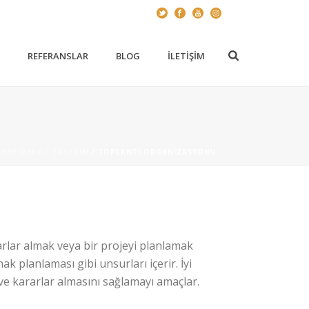
Z
REFERANSLAR
BLOG
İLETIŞIM
AHNE DEKOR TASARIM
/ TOPLANTI ORGANIZASYONU
arlar almak veya bir projeyi planlamak
ak planlaması gibi unsurları içerir. İyi
ı ve kararlar almasını sağlamayı amaçlar.