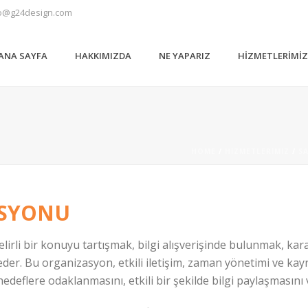
o@g24design.com
ANA SAYFA
HAKKIMIZDA
NE YAPARIZ
HIZMETLERIMI
HOME
/
HIZMETLERIMIZ
/
S
ASYONU
lirli bir konuyu tartışmak, bilgi alışverişinde bulunmak, kar
 eder. Bu organizasyon, etkili iletişim, zaman yönetimi ve kayn
n hedeflere odaklanmasını, etkili bir şekilde bilgi paylaşmasın