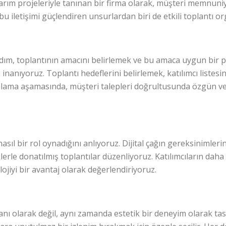
arım projeleriyle tanınan bir firma olarak, müşteri memnuniy
 bu iletişimi güçlendiren unsurlardan biri de etkili toplantı o
 adım, toplantının amacını belirlemek ve bu amaca uygun bir p
 inanıyoruz. Toplantı hedeflerini belirlemek, katılımcı listes
lama aşamasında, müşteri talepleri doğrultusunda özgün ve e
sıl bir rol oynadığını anlıyoruz. Dijital çağın gereksinimler
iklerle donatılmış toplantılar düzenliyoruz. Katılımcıların daha
lojiyi bir avantaj olarak değerlendiriyoruz.
nı olarak değil, aynı zamanda estetik bir deneyim olarak ta