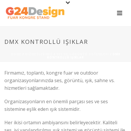
DMX KONTROLLÜ IŞIKLAR
HOME
/
HIZMETLERIMIZ
/
SES VE GÖRÜNTÜ SISTEMLERI
/ DMX
KONTROLLÜ IŞIKLAR
Firmamız, toplantı, kongre fuar ve outdoor
organizasyonlarınızda ses, görüntü, ışık, sahne vs.
hizmetleri sağlamaktadır.
Organizasyonların en önemli parçası ses ve ses
sistemine eşlik eden ışık sistemidir.
Her ikisi ortamın ambiyansını belirleyecektir. Kaliteli
ses, iyi yapılandırılmış ışık sistemi ve görüntü sistemi ile