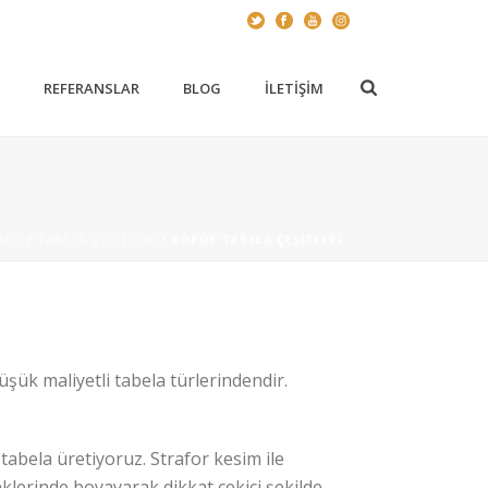
Z
REFERANSLAR
BLOG
İLETIŞIM
MIZ
/
TABELA ÇEŞITLERI
/ KÖPÜK TABELA ÇEŞITLERI
düşük maliyetli tabela türlerindendir.
tabela üretiyoruz. Strafor kesim ile
klerinde boyayarak dikkat çekici şekilde