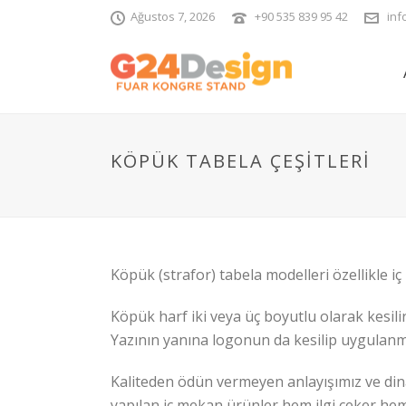
Ağustos 7, 2026
+90 535 839 95 42
inf
KÖPÜK TABELA ÇEŞITLERI
Köpük (strafor) tabela modelleri özellikle 
Köpük harf iki veya üç boyutlu olarak kesilir.
Yazının yanına logonun da kesilip uygula
Kaliteden ödün vermeyen anlayışımız ve dina
yapılan iç mekan ürünler hem ilgi çeker he