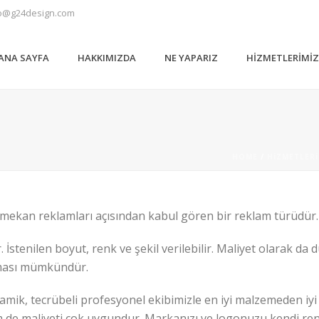
o@g24design.com
ANA SAYFA
HAKKIMIZDA
NE YAPARIZ
HIZMETLERIMI
HOME
/
HIZMETLERI
iç mekan reklamları açısından kabul gören bir reklam türüdür.
 İstenilen boyut, renk ve şekil verilebilir. Maliyet olarak da 
nması mümkündür.
mik, tecrübeli profesyonel ekibimizle en iyi malzemeden iyi 
m de maliyeti çok uygundur. Markanızı ve logonuzu kendi ren