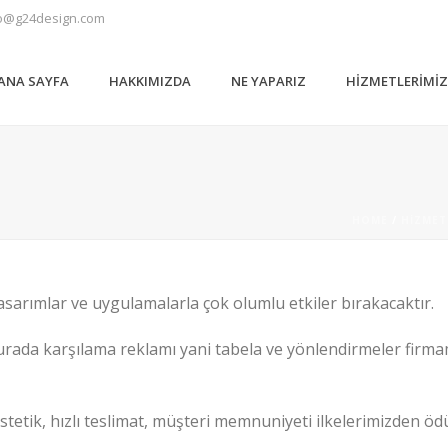
o@g24design.com
ANA SAYFA
HAKKIMIZDA
NE YAPARIZ
HIZMETLERIMI
HOME
/
HIZMET
 tasarımlar ve uygulamalarla çok olumlu etkiler bırakacaktır.
urada karşılama reklamı yani tabela ve yönlendirmeler firma
, estetik, hızlı teslimat, müşteri memnuniyeti ilkelerimizden 