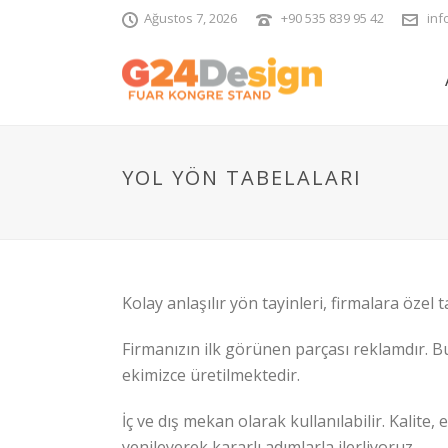
Ağustos 7, 2026
+90 535 839 95 42
inf
YOL YÖN TABELALARI
Kolay anlaşılır yön tayinleri, firmalara özel
Firmanızın ilk görünen parçası reklamdır. B
ekimizce üretilmektedir.
İç ve dış mekan olarak kullanılabilir. Kalite
yenileyerek kararlı adımlarla ilerliyoruz.