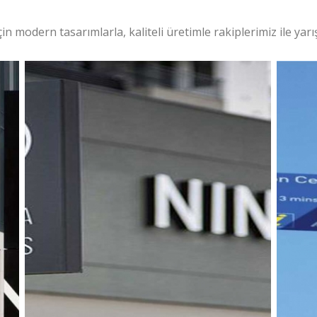
için modern tasarımlarla, kaliteli üretimle rakiplerimiz ile yarı