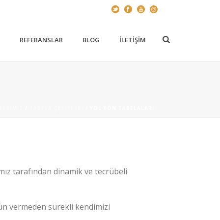
Z
REFERANSLAR
BLOG
İLETIŞIM
LERIMIZ
/
TABELA ÇEŞITLERI
/ YOL YÖN TABELALARI
mız tarafından dinamik ve tecrübeli
ödün vermeden sürekli kendimizi