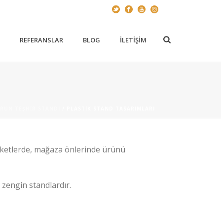
Z
REFERANSLAR
BLOG
İLETIŞIM
RÜN TEŞHIR STANDI
/ PLASTIK STAND TASARIMLARI
arketlerde, mağaza önlerinde ürünü
 zengin standlardır.