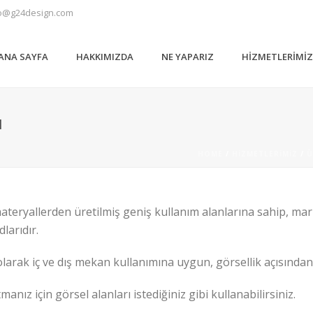
o@g24design.com
ANA SAYFA
HAKKIMIZDA
NE YAPARIZ
HIZMETLERIMI
I
HOME
/
HIZMETLERIMIZ
/
Ü
materyallerden üretilmiş geniş kullanım alanlarına sahip, m
larıdır.
olarak iç ve dış mekan kullanımına uygun, görsellik açısından
manız için görsel alanları istediğiniz gibi kullanabilirsiniz.