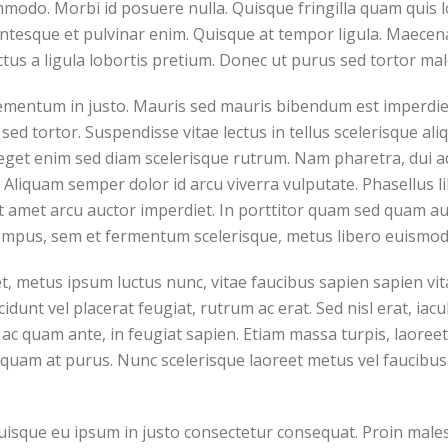
odo. Morbi id posuere nulla. Quisque fringilla quam quis l
ellentesque et pulvinar enim. Quisque at tempor ligula. Maece
tus a ligula lobortis pretium. Donec ut purus sed tortor ma
ementum in justo. Mauris sed mauris bibendum est imperdiet 
sed tortor. Suspendisse vitae lectus in tellus scelerisque al
 eget enim sed diam scelerisque rutrum. Nam pharetra, dui a
a. Aliquam semper dolor id arcu viverra vulputate. Phasellus l
 amet arcu auctor imperdiet. In porttitor quam sed quam auc
empus, sem et fermentum scelerisque, metus libero euismod 
 metus ipsum luctus nunc, vitae faucibus sapien sapien vita
unt vel placerat feugiat, rutrum ac erat. Sed nisl erat, iacu
 ac quam ante, in feugiat sapien. Etiam massa turpis, laoreet
iquam at purus. Nunc scelerisque laoreet metus vel faucibus
Quisque eu ipsum in justo consectetur consequat. Proin male