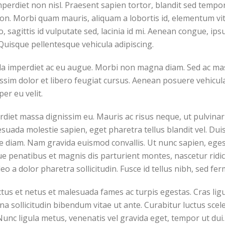
perdiet non nisl. Praesent sapien tortor, blandit sed tempor
non. Morbi quam mauris, aliquam a lobortis id, elementum v
io, sagittis id vulputate sed, lacinia id mi. Aenean congue, ips
Quisque pellentesque vehicula adipiscing.
la imperdiet ac eu augue. Morbi non magna diam. Sed ac mass
issim dolor et libero feugiat cursus. Aenean posuere vehicula
per eu velit.
perdiet massa dignissim eu. Mauris ac risus neque, ut pulvin
suada molestie sapien, eget pharetra tellus blandit vel. Dui
ique diam. Nam gravida euismod convallis. Ut nunc sapien, eges
ue penatibus et magnis dis parturient montes, nascetur ridicu
eo a dolor pharetra sollicitudin. Fusce id tellus nibh, sed fe
tus et netus et malesuada fames ac turpis egestas. Cras ligul
agna sollicitudin bibendum vitae ut ante. Curabitur luctus sc
unc ligula metus, venenatis vel gravida eget, tempor ut dui. 