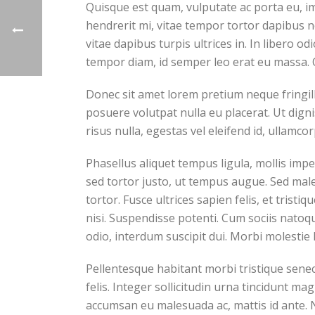
Quisque est quam, vulputate ac porta eu, im
hendrerit mi, vitae tempor tortor dapibus 
vitae dapibus turpis ultrices in. In libero od
tempor diam, id semper leo erat eu massa. 
Donec sit amet lorem pretium neque fringil
posuere volutpat nulla eu placerat. Ut dign
risus nulla, egestas vel eleifend id, ullamcor
Phasellus aliquet tempus ligula, mollis im
sed tortor justo, ut tempus augue. Sed male
tortor. Fusce ultrices sapien felis, et trist
nisi. Suspendisse potenti. Cum sociis natoq
odio, interdum suscipit dui. Morbi molestie l
Pellentesque habitant morbi tristique senec
felis. Integer sollicitudin urna tincidunt m
accumsan eu malesuada ac, mattis id ante. N