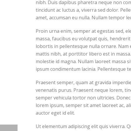
nibh. Duis dapibus pharetra neque non comm
tincidunt ac luctus a, viverra sed dolor. P
amet, accumsan eu nulla. Nullam tempor lec
Proin urna enim, semper at egestas sed, el
massa, faucibus eu volutpat quis, hendrerit 
lobortis in pellentesque nulla ornare. Nam
mattis nibh, at porttitor libero est in mass
molestie id magna. Nullam laoreet massa sit
ipsum condimentum lacinia. Pellentesque t
Praesent semper, quam at gravida imperdiet,
venenatis purus. Praesent neque lorem, tincid
semper vehicula tortor non ultricies. Donec
lorem ipsum, semper sit amet laoreet ac, al
auctor eget id elit.
Ut elementum adipiscing elit quis viverra. 