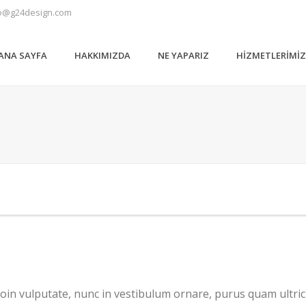
o@g24design.com
ANA SAYFA
HAKKIMIZDA
NE YAPARIZ
HIZMETLERIMI
oin vulputate, nunc in vestibulum ornare, purus quam ultric