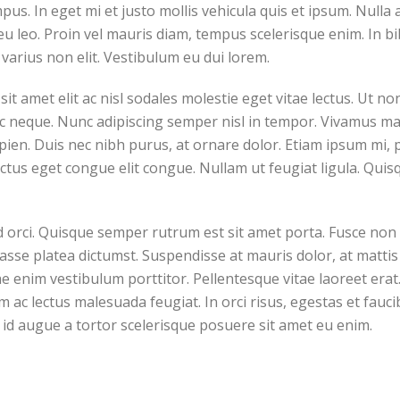
pus. In eget mi et justo mollis vehicula quis et ipsum. Null
eu leo. Proin vel mauris diam, tempus scelerisque enim. In 
varius non elit. Vestibulum eu dui lorem.
it amet elit ac nisl sodales molestie eget vitae lectus. Ut no
ac neque. Nunc adipiscing semper nisl in tempor. Vivamus mat
apien. Duis nec nibh purus, at ornare dolor. Etiam ipsum mi, pr
luctus eget congue elit congue. Nullam ut feugiat ligula. Qui
d orci. Quisque semper rutrum est sit amet porta. Fusce non 
sse platea dictumst. Suspendisse at mauris dolor, at mattis 
e enim vestibulum porttitor. Pellentesque vitae laoreet erat. 
im ac lectus malesuada feugiat. In orci risus, egestas et fauc
d augue a tortor scelerisque posuere sit amet eu enim.