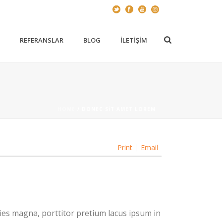
Z
REFERANSLAR
BLOG
İLETIŞIM
HOME
/
DONEC SIT AMET LOREM
Print
Email
ies magna, porttitor pretium lacus ipsum in