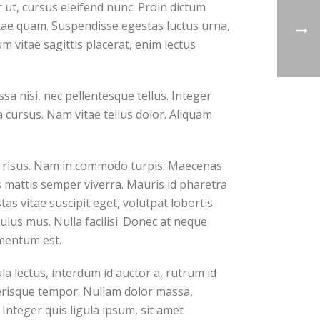
 ut, cursus eleifend nunc. Proin dictum
itae quam. Suspendisse egestas luctus urna,
um vitae sagittis placerat, enim lectus
a nisi, nec pellentesque tellus. Integer
 cursus. Nam vitae tellus dolor. Aliquam
ar risus. Nam in commodo turpis. Maecenas
s mattis semper viverra. Mauris id pharetra
tas vitae suscipit eget, volutpat lobortis
lus mus. Nulla facilisi. Donec at neque
rmentum est.
a lectus, interdum id auctor a, rutrum id
elerisque tempor. Nullam dolor massa,
Integer quis ligula ipsum, sit amet