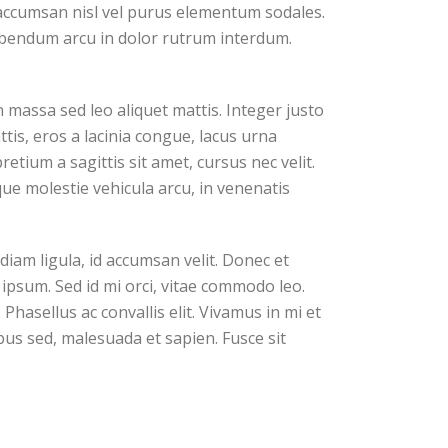
a accumsan nisl vel purus elementum sodales.
bibendum arcu in dolor rutrum interdum.
n massa sed leo aliquet mattis. Integer justo
tis, eros a lacinia congue, lacus urna
etium a sagittis sit amet, cursus nec velit.
sque molestie vehicula arcu, in venenatis
diam ligula, id accumsan velit. Donec et
ipsum. Sed id mi orci, vitae commodo leo.
Phasellus ac convallis elit. Vivamus in mi et
ibus sed, malesuada et sapien. Fusce sit