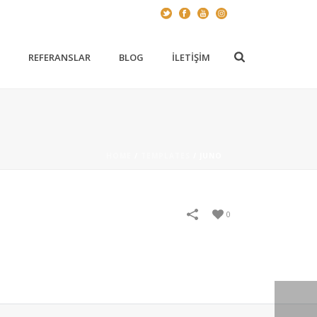
Z
REFERANSLAR
BLOG
İLETIŞIM
HOME
/
TEMPLATES
/
JUNO
0