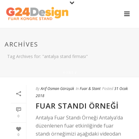
ARCHIVES
Tag Archives for: "antalya stand firması"
HOME
/
By
Arif Osman Görüşük
In
Fuar & Stant
Posted
31 Ocak
2018
FUAR STANDI ÖRNEĞI
0
Antalya Fuar Standı Örneği Antalya’da
düzenlenen fuar etkinliğinde fuar
standı örneğimizi aşağıdaki videodan
0