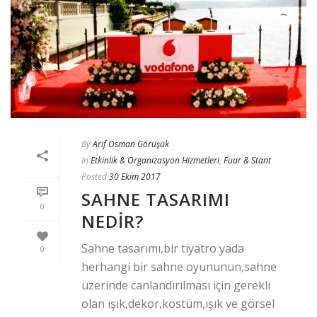
By
Arif Osman Görüşük
In
Etkinlik & Organizasyon Hizmetleri
,
Fuar & Stant
Posted
30 Ekim 2017
SAHNE TASARIMI
0
NEDIR?
Sahne tasarımı,bir tiyatro yada
0
herhangi bir sahne oyununun,sahne
üzerinde canlandırılması için gerekli
olan ışık,dekor,kostüm,ışık ve görsel