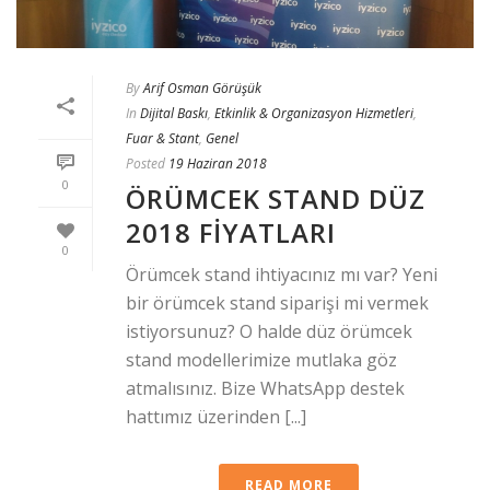
By
Arif Osman Görüşük
In
Dijital Baskı
,
Etkinlik & Organizasyon Hizmetleri
,
Fuar & Stant
,
Genel
Posted
19 Haziran 2018
0
ÖRÜMCEK STAND DÜZ
2018 FIYATLARI
0
Örümcek stand ihtiyacınız mı var? Yeni
bir örümcek stand siparişi mi vermek
istiyorsunuz? O halde düz örümcek
stand modellerimize mutlaka göz
atmalısınız. Bize WhatsApp destek
hattımız üzerinden [...]
READ MORE