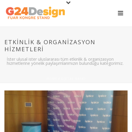
ETKINLIK & ORGANIZASYON
HIZMETLERI
İster ulusal ister uluslararası tüm etkinlik & organizasyon
hizmetlerine yönelik paylaşımlarımızın bulunduğu kategorimiz.
HOME
/
DIJITAL BASKI