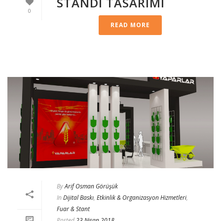
STANDI TASARIMI
0
READ MORE
By
Arif Osman Görüşük
In
Dijital Baskı
,
Etkinlik & Organizasyon Hizmetleri
,
Fuar & Stant
Posted
23 Nisan 2018