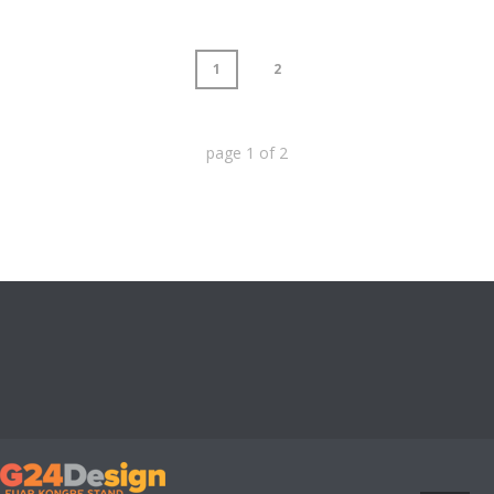
1
2
page
1
of
2