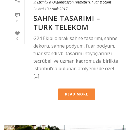
In
Etkinlik & Organizasyon Hizmetleri
,
Fuar & Stant
Posted
13 Aralık 2017
SAHNE TASARIMI –
0
TÜRK TELEKOM
G24 Ekibi olarak sahne tasarımı, sahne
0
dekoru, sahne podyum, fuar podyum,
fuar standı vb. tasarım ihtiyaçlarınızı
tecrübeli ve uzman kadromuzla birlikte
İstanbul’da bulunan atölyemizde özel
[...]
READ MORE