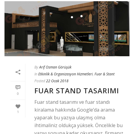
By
Arif Osman Görüşük
In
Etkinlik & Organizasyon Hizmetleri
,
Fuar & Stant
Posted
22 Ocak 2018
FUAR STAND TASARIMI
0
Fuar stand tasarımı ve fuar standı
kiralama hakkında Google’da arama
1
yaparak bu yazıya ulaşmış olma
ihtimaliniz oldukça yüksek. Öncelikle bu
yazıyı sonuna kadar okursanız, firmanız