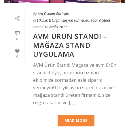
By
Arif Osman Görüşük
In
Etkinlik & Organizasyon Hizmetleri
,
Fuar & Stant
Posted
18 Aralık 2017
AVM ÜRÜN STANDI –
0
MAĞAZA STAND
UYGULAMA
0
AVM Ürün Standı Mağaza ve avm ürün
standı ihtiyaçlarınız için uzman
ekibimize sormadan asla sipariş
vermeyin! On yılı aşkın süredir avm ve
mağaza standı üreten firmamız, size
özgü tasarım ve [...]
READ MORE