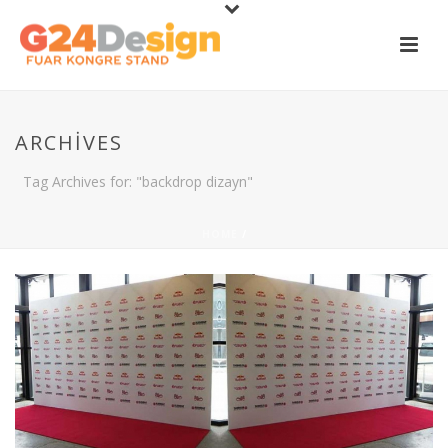
ARCHIVES
Tag Archives for: "backdrop dizayn"
HOME
/