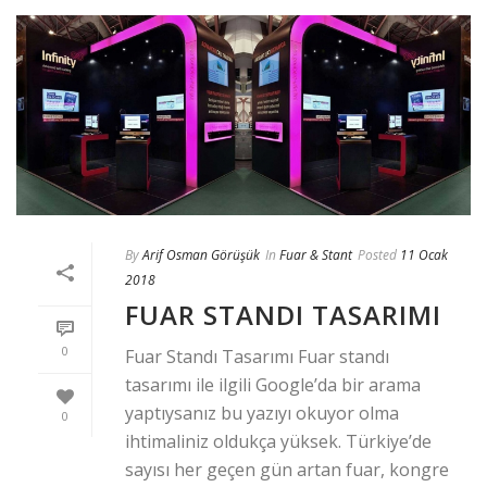
By
Arif Osman Görüşük
In
Fuar & Stant
Posted
11 Ocak
2018
FUAR STANDI TASARIMI
0
Fuar Standı Tasarımı Fuar standı
tasarımı ile ilgili Google’da bir arama
yaptıysanız bu yazıyı okuyor olma
0
ihtimaliniz oldukça yüksek. Türkiye’de
sayısı her geçen gün artan fuar, kongre