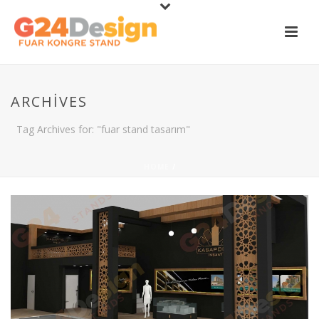
ARCHIVES
Tag Archives for: "fuar stand tasarım"
HOME
/