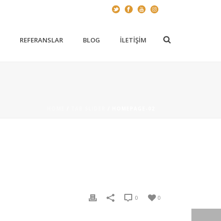
Z
REFERANSLAR
BLOG
İLETIŞIM
HOME
/
TAB SLIDER
/ HOMEPAGE-02
0
0